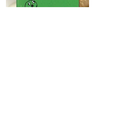
Viscomica
Hsh